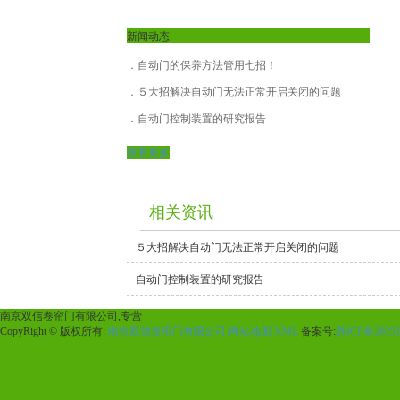
新闻动态
自动门的保养方法管用七招！
５大招解决自动门无法正常开启关闭的问题
自动门控制装置的研究报告
查看更多
相关资讯
５大招解决自动门无法正常开启关闭的问题
自动门控制装置的研究报告
南京双信卷帘门有限公司,专营
网门系列
水晶门系列
伸缩门，道闸系列
商场水晶门系
CopyRight © 版权所有:
南京双信卷帘门有限公司
网站地图
XML
备案号:
苏ICP备20251