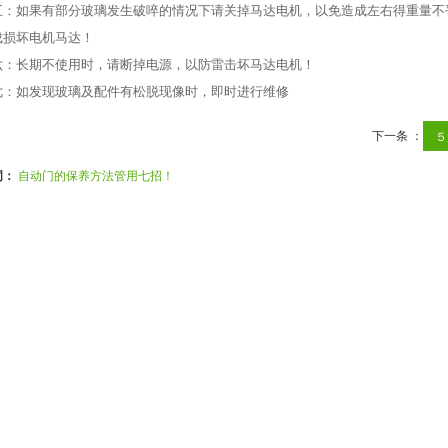
五：如果有部分玻璃发生破啐的情况下请关掉马达电机，以免造成左右得重量不
成损坏电机马达！
六：长期不使用时，请断掉电源，以防雷击坏马达电机！
七：如发现玻璃及配件有松脱现像时，即时进行维修
下一条 ：
５
词：
自动门的保养方法管用七招！