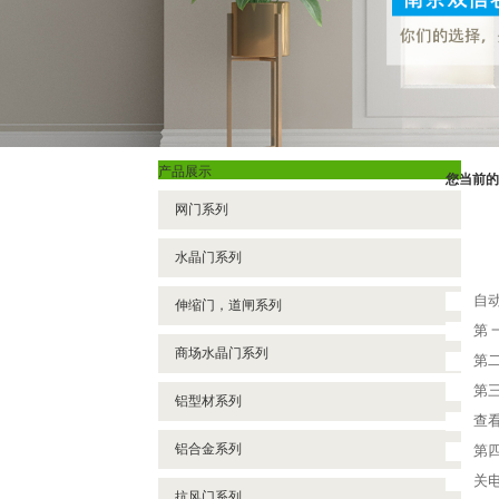
产品展示
您当前的
网门系列
水晶门系列
自
伸缩门，道闸系列
第
商场水晶门系列
第
第
铝型材系列
查
铝合金系列
第
关
抗风门系列