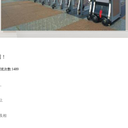
招！
览次数:1489
好。
上
及相