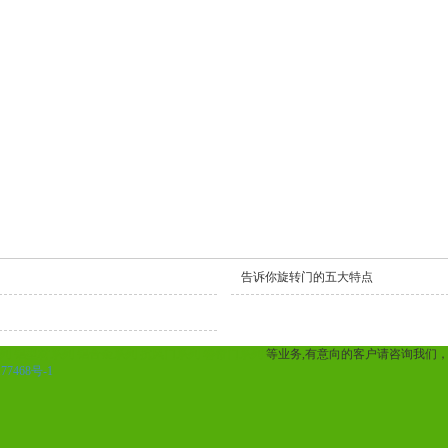
告诉你旋转门的五大特点
列
铝型材系列
铝合金系列
抗风门系列
卷帘门系列
等业务,有意向的客户请咨询我们
77468号-1